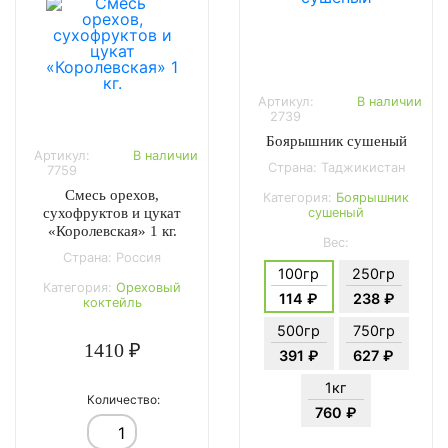
Артикул:
В наличии
2739
Боярышник сушеный
Артикул:
В наличии
Страна: Таджикистан
7759
Смесь орехов,
Категория:
Боярышник
сушеный
сухофруктов и цукат
«Королевская» 1 кг.
Вес:
Страна: Россия
100гр
250гр
Категория:
Ореховый
114 ₽
238 ₽
коктейль
500гр
750гр
1410 ₽
391 ₽
627 ₽
1кг
Количество:
760 ₽