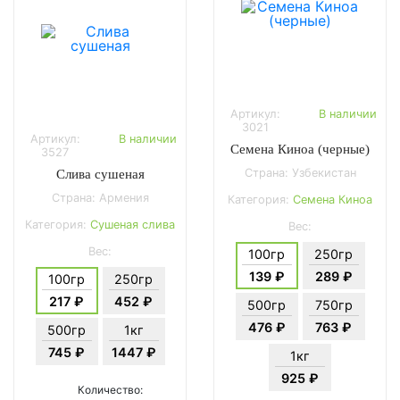
Артикул:
В наличии
3021
Артикул:
В наличии
Семена Киноа (черные)
3527
Страна: Узбекистан
Слива сушеная
Страна: Армения
Категория:
Семена Киноа
Категория:
Сушеная слива
Вес:
Вес:
100гр
250гр
139 ₽
289 ₽
100гр
250гр
217 ₽
452 ₽
500гр
750гр
476 ₽
763 ₽
500гр
1кг
745 ₽
1447 ₽
1кг
925 ₽
Количество: