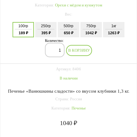
Категория:
Орехи с мёдом и кунжутом
Вес:
100гр
250гр
500гр
750гр
1кг
189 ₽
395 ₽
650 ₽
1042 ₽
1263 ₽
Количество:
В КОРЗИНУ
Артикул: 8406
В наличии
Печенье «Ванюшкины сладости» со вкусом клубники 1,3 кг.
Страна: Россия
Категория:
Печенье
1040 ₽