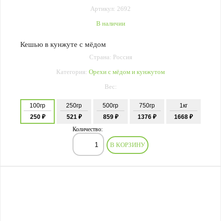
Артикул: 2692
В наличии
Кешью в кунжуте с мёдом
Страна: Россия
Категория:
Орехи с мёдом и кунжутом
Вес:
100гр
250гр
500гр
750гр
1кг
250 ₽
521 ₽
859 ₽
1376 ₽
1668 ₽
Количество:
В КОРЗИНУ