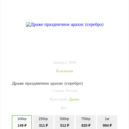
Артикул: 3008
В наличии
Драже праздничное арахис (серебро)
Страна: Россия
Категория:
Драже
Вес:
100гр
250гр
500гр
750гр
1кг
149 ₽
311 ₽
512 ₽
820 ₽
994 ₽