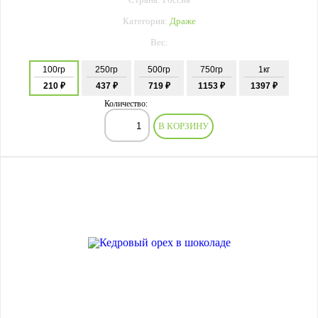
Страна: Россия
Категория:
Драже
Вес:
100гр
250гр
500гр
750гр
1кг
210 ₽
437 ₽
719 ₽
1153 ₽
1397 ₽
Количество:
В КОРЗИНУ