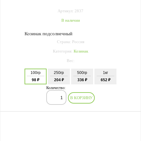
Артикул: 2837
В наличии
Козинак подсолнечный
Страна: Россия
Категория:
Козинак
Вес:
100гр
250гр
500гр
1кг
98 ₽
204 ₽
336 ₽
652 ₽
Количество:
В КОРЗИНУ