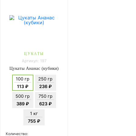
ЦУКАТЫ
Артикул: 197
Цукаты Ананас (кубики)
100 гр
250 гр
113 ₽
236 ₽
500 гр
750 гр
389 ₽
623 ₽
1 кг
755 ₽
Количество: