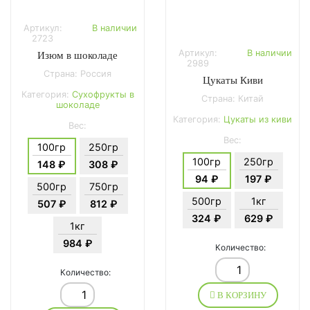
Артикул:
В наличии
2723
Артикул:
В наличии
Изюм в шоколаде
2989
Страна: Россия
Цукаты Киви
Категория:
Сухофрукты в
Страна: Китай
шоколаде
Категория:
Цукаты из киви
Вес:
Вес:
100гр
250гр
100гр
250гр
148 ₽
308 ₽
94 ₽
197 ₽
500гр
750гр
500гр
1кг
507 ₽
812 ₽
324 ₽
629 ₽
1кг
984 ₽
Количество:
Количество:
В КОРЗИНУ