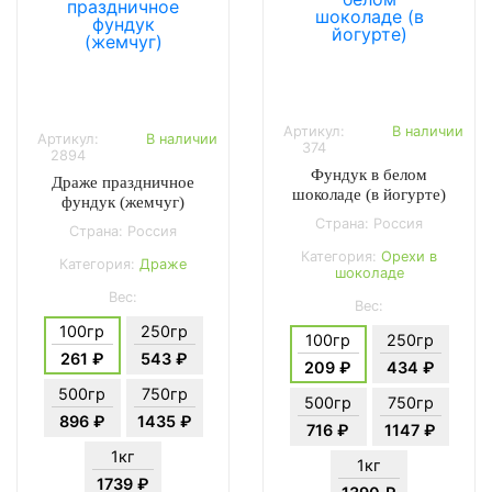
Артикул:
В наличии
Артикул:
В наличии
374
2894
Фундук в белом
Драже праздничное
шоколаде (в йогурте)
фундук (жемчуг)
Страна: Россия
Страна: Россия
Категория:
Орехи в
Категория:
Драже
шоколаде
Вес:
Вес:
100гр
250гр
100гр
250гр
261 ₽
543 ₽
209 ₽
434 ₽
500гр
750гр
500гр
750гр
896 ₽
1435 ₽
716 ₽
1147 ₽
1кг
1кг
1739 ₽