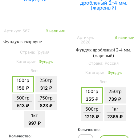
Артикул: 567
В наличии
Артикул:
В наличии
Фундук в скорлупе
2628
Фундук дробленый 2-4 мм.
Страна: Грузия
(жареный)
Категория:
Фундук
Страна: Россия
Вес:
Категория:
Фундук
100гр
250гр
Вес:
150 ₽
312 ₽
100гр
250гр
500гр
750гр
355 ₽
739 ₽
513 ₽
823 ₽
500гр
1кг
1кг
1218 ₽
2365 ₽
997 ₽
Количество:
Количество: