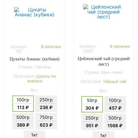
Артикул:
В наличии
Артикул:
В наличии
3287
197
Цейлонский чай (средний
Цукаты Ананас (кубики)
лист)
Страна: Тайланд
Страна: Шри-ланка
Категория:
Цукаты из
ананаса
Категория:
Чёрный чай
Вес:
Вес:
100гр
250гр
50гр
100гр
113 ₽
236 ₽
304 ₽
457 ₽
500гр
750гр
250гр
500гр
389 ₽
623 ₽
951 ₽
1568 ₽
1кг
1кг