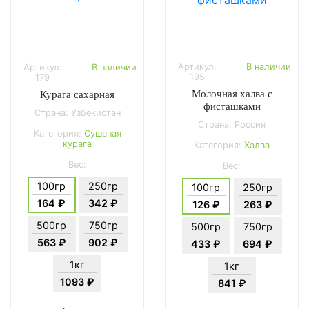
Артикул:
В наличии
Артикул:
В наличии
195
179
Молочная халва с
Курага сахарная
фисташками
Страна: Узбекистан
Страна: Россия
Категория:
Сушеная
курага
Категория:
Халва
Вес:
Вес:
100гр
250гр
100гр
250гр
164 ₽
342 ₽
126 ₽
263 ₽
500гр
750гр
500гр
750гр
563 ₽
902 ₽
433 ₽
694 ₽
1кг
1кг
1093 ₽
841 ₽