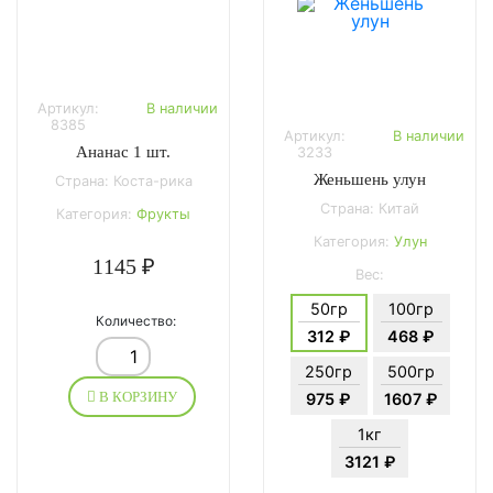
Артикул:
В наличии
8385
Артикул:
В наличии
Ананас 1 шт.
3233
Женьшень улун
Страна: Коста-рика
Страна: Китай
Категория:
Фрукты
Категория:
Улун
1145 ₽
Вес:
50гр
100гр
Количество:
312 ₽
468 ₽
250гр
500гр
В КОРЗИНУ
975 ₽
1607 ₽
1кг
3121 ₽