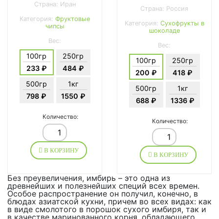
Страна: Иран
Страна: Россия
Категория:
Фруктовые
Категория:
Сухофрукты в
чипсы
шоколаде
Вес:
Вес:
100гр
250гр
100гр
250гр
233 ₽
484 ₽
200 ₽
418 ₽
500гр
1кг
500гр
1кг
798 ₽
1550 ₽
688 ₽
1336 ₽
Количество:
Количество:
В КОРЗИНУ
В КОРЗИНУ
Без преувеличения, имбирь – это одна из
древнейших и полезнейших специй всех времен.
Особое распространение он получил, конечно, в
блюдах азиатской кухни, причем во всех видах: как
в виде смолотого в порошок сухого имбиря, так и
в качестве маринованного корня, обладающего