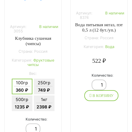
Артикул:
В наличии
8374
Вода питьевая негаз, пэт
Артикул:
В наличии
0,5 л (12 бут./уп.)
3055
Страна: Россия
Клубника сушеная
(чипсы)
Категория:
Вода
Страна: Россия
522 ₽
Категория:
Фруктовые
чипсы
Вес:
Количество:
100гр
250гр
360 ₽
749 ₽
В КОРЗИНУ
500гр
1кг
1235 ₽
2398 ₽
Количество: