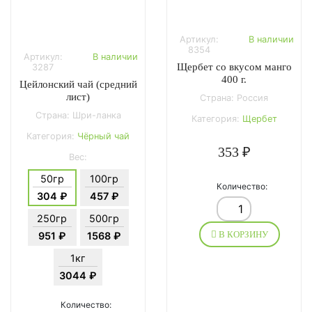
Артикул:
В наличии
8354
Артикул:
В наличии
Щербет со вкусом манго
3287
400 г.
Цейлонский чай (средний
лист)
Страна: Россия
Страна: Шри-ланка
Категория:
Щербет
Категория:
Чёрный чай
353 ₽
Вес:
50гр
100гр
Количество:
304 ₽
457 ₽
250гр
500гр
В КОРЗИНУ
951 ₽
1568 ₽
1кг
3044 ₽
Количество: