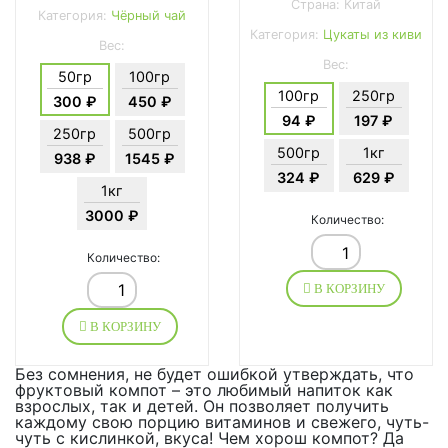
Страна: Китай
Категория:
Чёрный чай
Категория:
Цукаты из киви
Вес:
Вес:
50гр
100гр
100гр
250гр
300 ₽
450 ₽
94 ₽
197 ₽
250гр
500гр
500гр
1кг
938 ₽
1545 ₽
324 ₽
629 ₽
1кг
3000 ₽
Количество:
Количество:
В КОРЗИНУ
В КОРЗИНУ
Без сомнения, не будет ошибкой утверждать, что
фруктовый компот – это любимый напиток как
взрослых, так и детей. Он позволяет получить
каждому свою порцию витаминов и свежего, чуть-
чуть с кислинкой, вкуса! Чем хорош компот? Да