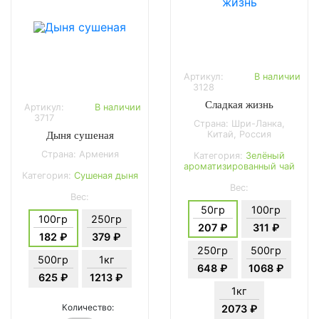
Артикул:
В наличии
3128
Сладкая жизнь
Артикул:
В наличии
3717
Страна: Шри-Ланка,
Китай, Россия
Дыня сушеная
Страна: Армения
Категория:
Зелёный
ароматизированный чай
Категория:
Сушеная дыня
Вес:
Вес:
50гр
100гр
100гр
250гр
207 ₽
311 ₽
182 ₽
379 ₽
250гр
500гр
500гр
1кг
648 ₽
1068 ₽
625 ₽
1213 ₽
1кг
Количество:
2073 ₽