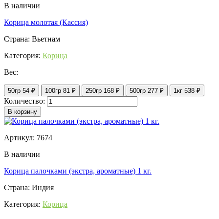
В наличии
Корица молотая (Кассия)
Страна: Вьетнам
Категория:
Корица
Вес:
50гр
54 ₽
100гр
81 ₽
250гр
168 ₽
500гр
277 ₽
1кг
538 ₽
Количество:
В корзину
Артикул: 7674
В наличии
Корица палочками (экстра, ароматные) 1 кг.
Страна: Индия
Категория:
Корица