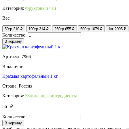
Категория:
Фруктовый чай
Вес:
50гр
210 ₽
100гр
314 ₽
250гр
655 ₽
500гр
1079 ₽
1кг
2095 ₽
Количество:
В корзину
Артикул: 7966
В наличии
Крахмал картофельный 1 кг.
Страна: Россия
Категория:
Кулинарные ингредиенты
561 ₽
Количество:
В корзину
Необычная, но от того не менее ценная и полезная пряность – 