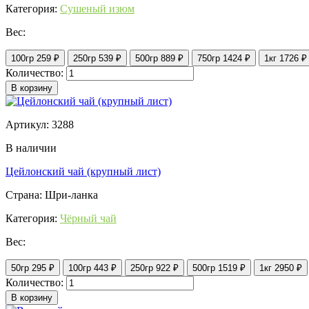
Категория:
Сушеный изюм
Вес:
100гр
259 ₽
250гр
539 ₽
500гр
889 ₽
750гр
1424 ₽
1кг
1726 ₽
Количество:
В корзину
Артикул: 3288
В наличии
Цейлонский чай (крупный лист)
Страна: Шри-ланка
Категория:
Чёрный чай
Вес:
50гр
295 ₽
100гр
443 ₽
250гр
922 ₽
500гр
1519 ₽
1кг
2950 ₽
Количество:
В корзину