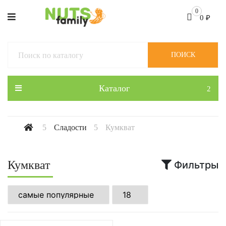
0
0
₽
ПОИСК
Каталог
Сладости
Кумкват
Кумкват
Фильтры