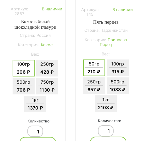
Артикул:
В наличии
Артикул:
В наличии
2857
145
Кокос в белой
Пять перцев
шоколадной глазури
Страна: Таджикистан
Страна: Россия
Категория:
Приправа
Перец
Категория:
Кокос
Вес:
Вес:
50гр
100гр
100гр
250гр
210 ₽
315 ₽
206 ₽
428 ₽
250гр
500гр
500гр
750гр
657 ₽
1083 ₽
706 ₽
1130 ₽
1кг
1кг
2103 ₽
1370 ₽
Количество:
Количество: