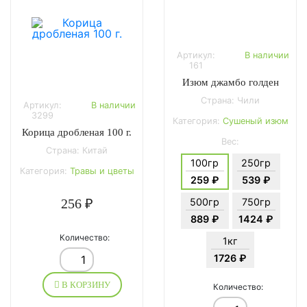
Артикул:
В наличии
161
Изюм джамбо голден
Страна: Чили
Артикул:
В наличии
3299
Категория:
Сушеный изюм
Корица дробленая 100 г.
Вес:
Страна: Китай
100гр
250гр
Категория:
Травы и цветы
259 ₽
539 ₽
256 ₽
500гр
750гр
889 ₽
1424 ₽
Количество:
1кг
1726 ₽
В КОРЗИНУ
Количество: