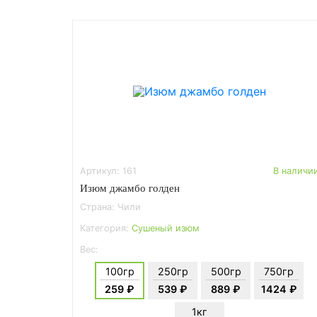
Артикул: 161
В наличи
Изюм джамбо голден
Страна: Чили
Категория:
Сушеный изюм
Вес:
100гр
250гр
500гр
750гр
259 ₽
539 ₽
889 ₽
1424 ₽
1кг