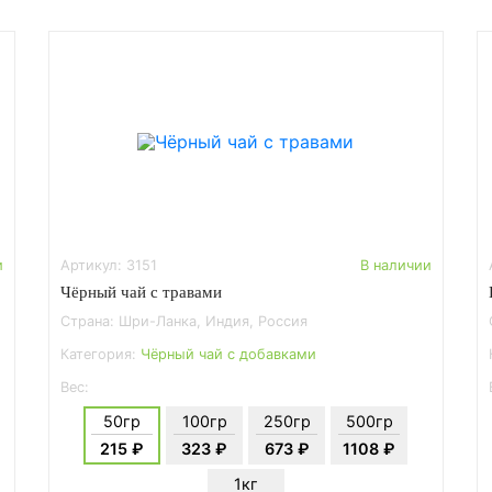
и
Артикул: 3151
В наличии
Чёрный чай с травами
Страна: Шри-Ланка, Индия, Россия
Категория:
Чёрный чай с добавками
Вес:
50гр
100гр
250гр
500гр
215 ₽
323 ₽
673 ₽
1108 ₽
1кг