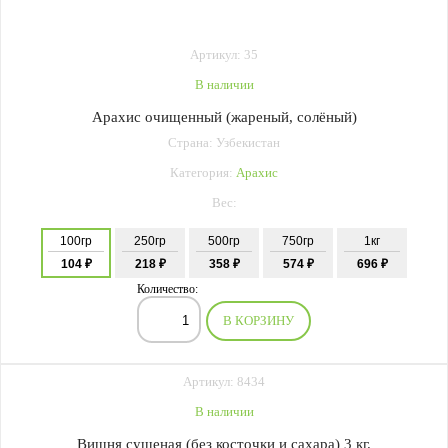
Артикул: 35
В наличии
Арахис очищенный (жареный, солёный)
Страна: Узбекистан
Категория:
Арахис
Вес:
100гр
250гр
500гр
750гр
1кг
104 ₽
218 ₽
358 ₽
574 ₽
696 ₽
Количество:
В КОРЗИНУ
Артикул: 8434
В наличии
Вишня сушеная (без косточки и сахара) 3 кг.