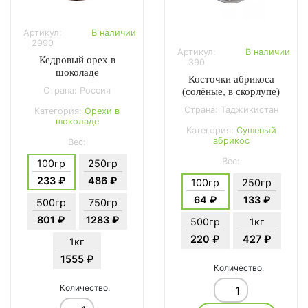
Артикул:
В наличии
2990
Артикул:
В наличии
Кедровый орех в
390
шоколаде
Косточки абрикоса
Страна: Россия
(солёные, в скорлупе)
Страна: Таджикистан
Категория:
Орехи в
шоколаде
Категория:
Сушеный
абрикос
Вес:
Вес:
100гр
250гр
233 ₽
486 ₽
100гр
250гр
64 ₽
133 ₽
500гр
750гр
801 ₽
1283 ₽
500гр
1кг
220 ₽
427 ₽
1кг
1555 ₽
Количество:
Количество: