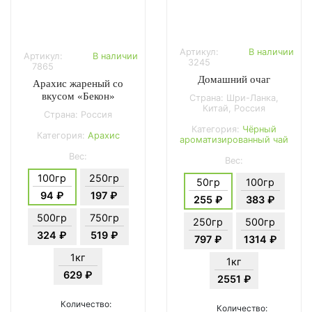
Артикул:
В наличии
Артикул:
В наличии
3245
7865
Домашний очаг
Арахис жареный со
вкусом «Бекон»
Страна: Шри-Ланка,
Китай, Россия
Страна: Россия
Категория:
Чёрный
Категория:
Арахис
ароматизированный чай
Вес:
Вес:
100гр
250гр
50гр
100гр
94 ₽
197 ₽
255 ₽
383 ₽
500гр
750гр
250гр
500гр
324 ₽
519 ₽
797 ₽
1314 ₽
1кг
1кг
629 ₽
2551 ₽
Количество:
Количество: