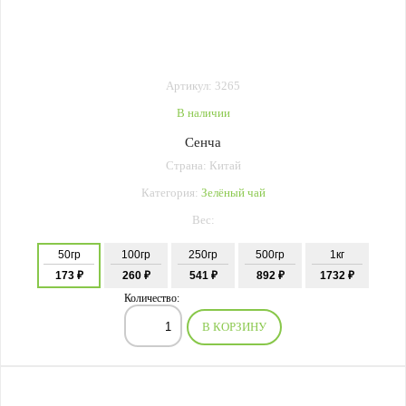
Артикул: 3265
В наличии
Сенча
Страна: Китай
Категория:
Зелёный чай
Вес:
50гр
100гр
250гр
500гр
1кг
173 ₽
260 ₽
541 ₽
892 ₽
1732 ₽
Количество:
В КОРЗИНУ