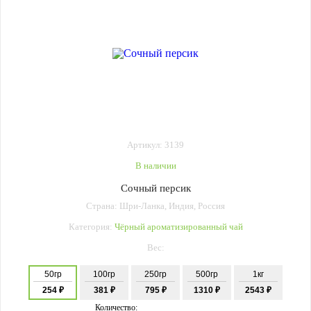
Артикул: 3139
В наличии
Сочный персик
Страна: Шри-Ланка, Индия, Россия
Категория:
Чёрный ароматизированный чай
Вес:
50гр
100гр
250гр
500гр
1кг
254 ₽
381 ₽
795 ₽
1310 ₽
2543 ₽
Количество: