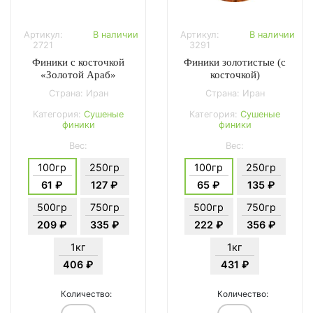
Артикул:
В наличии
Артикул:
В наличии
2721
3291
Финики с косточкой
Финики золотистые (с
«Золотой Араб»
косточкой)
Страна: Иран
Страна: Иран
Категория:
Сушеные
Категория:
Сушеные
финики
финики
Вес:
Вес:
100гр
250гр
100гр
250гр
61 ₽
127 ₽
65 ₽
135 ₽
500гр
750гр
500гр
750гр
209 ₽
335 ₽
222 ₽
356 ₽
1кг
1кг
406 ₽
431 ₽
Количество:
Количество: