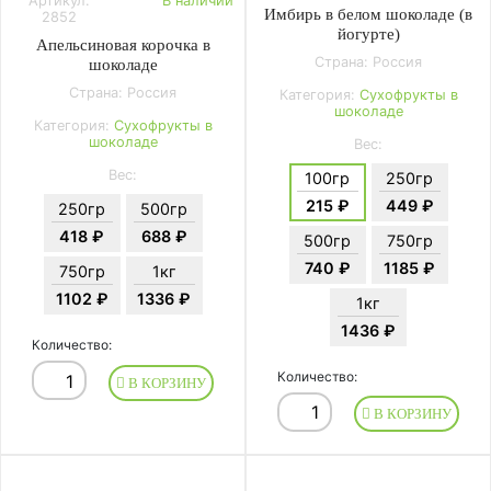
Артикул:
В наличии
Имбирь в белом шоколаде (в
2852
йогурте)
Апельсиновая корочка в
Страна: Россия
шоколаде
Страна: Россия
Категория:
Сухофрукты в
шоколаде
Категория:
Сухофрукты в
шоколаде
Вес:
Вес:
100гр
250гр
215 ₽
449 ₽
250гр
500гр
418 ₽
688 ₽
500гр
750гр
740 ₽
1185 ₽
750гр
1кг
1102 ₽
1336 ₽
1кг
1436 ₽
Количество:
Количество:
В КОРЗИНУ
В КОРЗИНУ