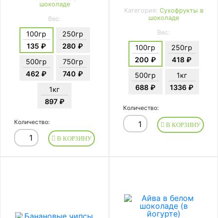
шоколаде
Категория:
Сухофрукты в
шоколаде
Вес:
Вес:
100гр
250гр
135 ₽
280 ₽
100гр
250гр
200 ₽
418 ₽
500гр
750гр
462 ₽
740 ₽
500гр
1кг
688 ₽
1336 ₽
1кг
897 ₽
Количество:
Количество:
В КОРЗИНУ
В КОРЗИНУ