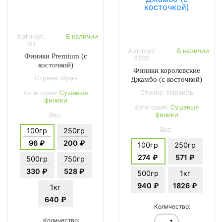
Артикул:
В наличии
185
Артикул:
В наличии
Финики Premium (с
3290
косточкой)
Финики королевские
Страна: Иран
Джамбо (с косточкой)
Страна: Израиль
Категория:
Сушеные
финики
Категория:
Сушеные
финики
Вес:
Вес:
100гр
250гр
96 ₽
200 ₽
100гр
250гр
274 ₽
571 ₽
500гр
750гр
330 ₽
528 ₽
500гр
1кг
940 ₽
1826 ₽
1кг
640 ₽
Количество:
Количество: