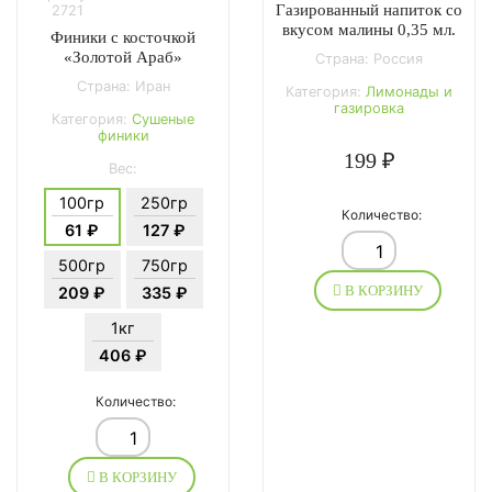
Газированный напиток со
2721
вкусом малины 0,35 мл.
Финики с косточкой
«Золотой Араб»
Страна: Россия
Страна: Иран
Категория:
Лимонады и
газировка
Категория:
Сушеные
финики
199 ₽
Вес:
100гр
250гр
Количество:
61 ₽
127 ₽
500гр
750гр
В КОРЗИНУ
209 ₽
335 ₽
1кг
406 ₽
Количество:
В КОРЗИНУ