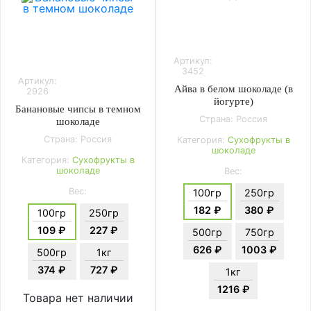
Артикул:
3452
Артикул:
Айва в белом шоколаде (в
2926
йогурте)
Банановые чипсы в темном
Страна: Россия
шоколаде
Страна: Россия
Категория:
Сухофрукты в
шоколаде
Категория:
Сухофрукты в
шоколаде
Вес:
Вес:
100гр
250гр
182 ₽
380 ₽
100гр
250гр
109 ₽
227 ₽
500гр
750гр
626 ₽
1003 ₽
500гр
1кг
374 ₽
727 ₽
1кг
1216 ₽
Товара нет наличии