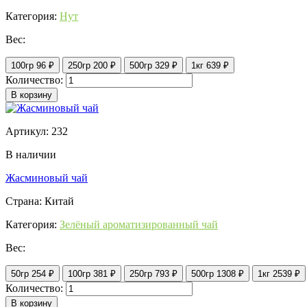
Категория:
Нут
Вес:
100гр
96 ₽
250гр
200 ₽
500гр
329 ₽
1кг
639 ₽
Количество:
В корзину
Артикул: 232
В наличии
Жасминовый чай
Страна: Китай
Категория:
Зелёный ароматизированный чай
Вес:
50гр
254 ₽
100гр
381 ₽
250гр
793 ₽
500гр
1308 ₽
1кг
2539 ₽
Количество:
В корзину