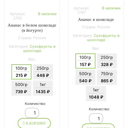
Артикул:
В наличии
2747
Артикул:
В наличии
2750
Ананас в шоколаде
Ананас в белом шоколаде
Страна: Россия
(в йогурте)
Категория:
Сухофрукты в
Страна: Россия
шоколаде
Категория:
Сухофрукты в
Вес:
шоколаде
100гр
250гр
Вес:
157 ₽
328 ₽
100гр
250гр
500гр
750гр
215 ₽
448 ₽
540 ₽
865 ₽
500гр
1кг
1кг
739 ₽
1435 ₽
1048 ₽
Количество:
Количество:
В КОРЗИНУ