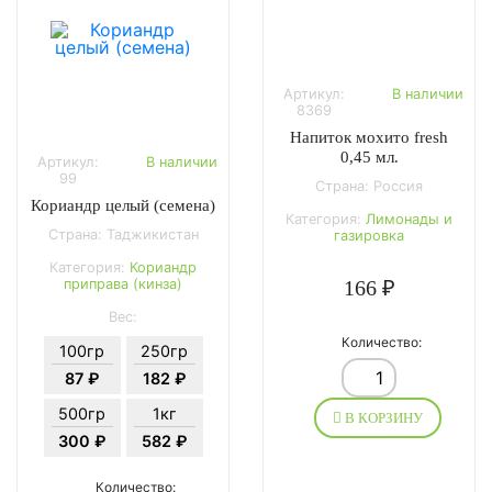
Артикул:
В наличии
8369
Напиток мохито fresh
0,45 мл.
Артикул:
В наличии
99
Страна: Россия
Кориандр целый (семена)
Категория:
Лимонады и
Страна: Таджикистан
газировка
Категория:
Кориандр
166 ₽
приправа (кинза)
Вес:
Количество:
100гр
250гр
87 ₽
182 ₽
500гр
1кг
В КОРЗИНУ
300 ₽
582 ₽
Количество: