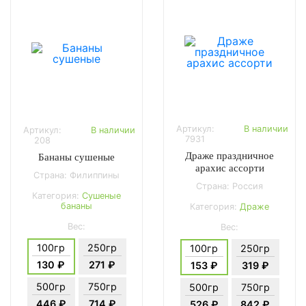
Артикул:
В наличии
Артикул:
В наличии
7931
208
Драже праздничное
Бананы сушеные
арахис ассорти
Страна: Филиппины
Страна: Россия
Категория:
Сушеные
бананы
Категория:
Драже
Вес:
Вес:
100гр
250гр
100гр
250гр
130 ₽
271 ₽
153 ₽
319 ₽
500гр
750гр
500гр
750гр
446 ₽
714 ₽
526 ₽
842 ₽