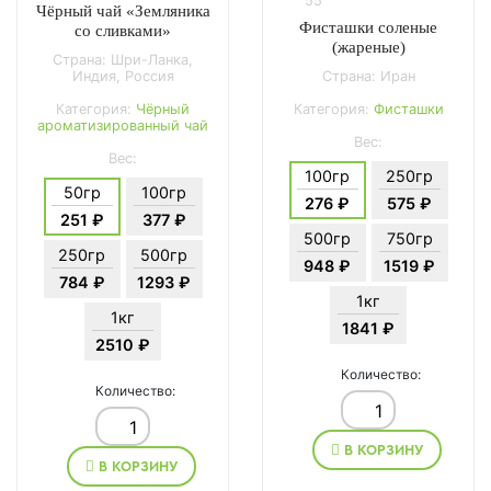
55
Чёрный чай «Земляника
Фисташки соленые
со сливками»
(жареные)
Страна: Шри-Ланка,
Индия, Россия
Страна: Иран
Категория:
Чёрный
Категория:
Фисташки
ароматизированный чай
Вес:
Вес:
100гр
250гр
50гр
100гр
276 ₽
575 ₽
251 ₽
377 ₽
500гр
750гр
250гр
500гр
948 ₽
1519 ₽
784 ₽
1293 ₽
1кг
1кг
1841 ₽
2510 ₽
Количество:
Количество:
В КОРЗИНУ
В КОРЗИНУ