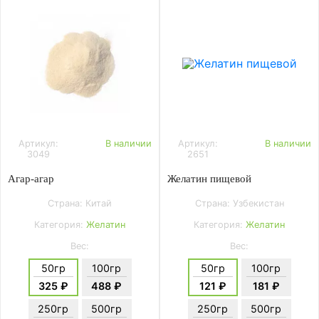
Артикул:
В наличии
Артикул:
В наличии
3049
2651
Агар-агар
Желатин пищевой
Страна: Китай
Страна: Узбекистан
Категория:
Желатин
Категория:
Желатин
Вес:
Вес:
50гр
100гр
50гр
100гр
325 ₽
488 ₽
121 ₽
181 ₽
250гр
500гр
250гр
500гр