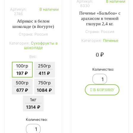
Артикул:
В наличии
8330
Артикул:
В наличии
Печенье «Бальбоа» с
2746
арахисом в темной
Абрикос в белом
глазури 2,4 кг.
шоколаде (в йогурте)
Страна: Россия
Страна: Россия
Категория:
Печенье
Категория:
Сухофрукты в
шоколаде
0 ₽
Вес:
100гр
250гр
Количество:
197 ₽
411 ₽
500гр
750гр
677 ₽
1084 ₽
В КОРЗИНУ
1кг
1314 ₽
Количество: