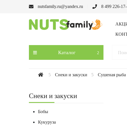
nutsfamily.ru@yandex.ru
8 499 226-17
АКЦ
КОН
Каталог
Снеки и закуски
Сушеная рыба
Снеки и закуски
Бобы
Кукуруза