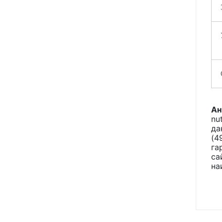
Ан
nu
да
(4
га
са
на