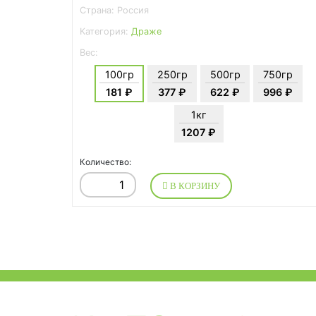
Страна: Россия
Категория:
Драже
Вес:
100гр
250гр
500гр
750гр
181 ₽
377 ₽
622 ₽
996 ₽
1кг
1207 ₽
Количество:
В КОРЗИНУ