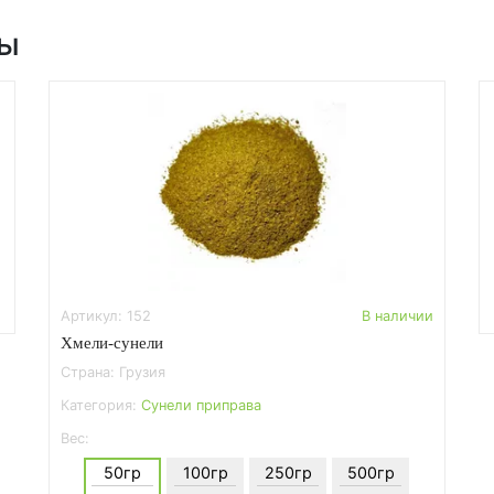
ры
Артикул: 152
В наличии
Хмели-сунели
Страна: Грузия
Категория:
Сунели приправа
Вес:
50гр
100гр
250гр
500гр