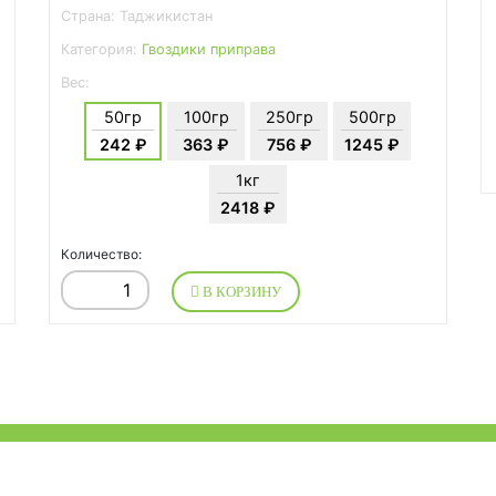
Страна: Таджикистан
Категория:
Гвоздики приправа
Вес:
50гр
100гр
250гр
500гр
242 ₽
363 ₽
756 ₽
1245 ₽
1кг
2418 ₽
Количество:
В КОРЗИНУ