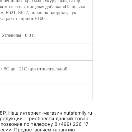
пшеничная, крахмал кукурузный, сахар,
, комплексная пищевая добавка «Шашлык»
», Е621, Е627, порошок паприки, лук
экстракт паприки Е160с.
, Углеводы - 8,0 г.
 + 5С до +21С при относительной
8
₽. Наш интернет-магазин nutsfamily.ru
продукции. Приобрести данный товар
 позвонив по телефону 8 (499) 226-17-
оссии. Предоставляем гарантию