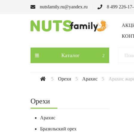
nutsfamily.ru@yandex.ru
8 499 226-17
АКЦ
КОН
Каталог
Орехи
Арахис
Арахис жар
Орехи
Арахис
Бразильский орех