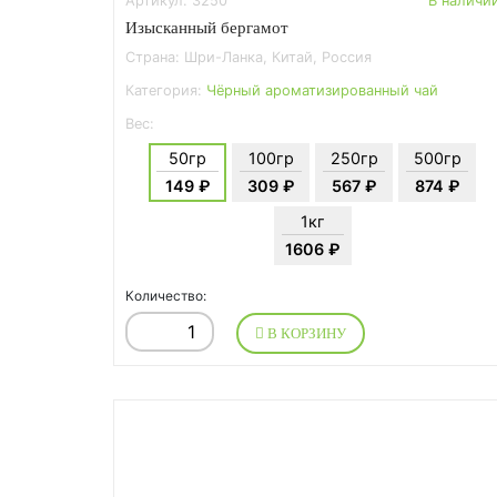
Артикул: 3250
В наличи
Изысканный бергамот
Страна: Шри-Ланка, Китай, Россия
Категория:
Чёрный ароматизированный чай
Вес:
50гр
100гр
250гр
500гр
149 ₽
309 ₽
567 ₽
874 ₽
1кг
1606 ₽
Количество:
В КОРЗИНУ