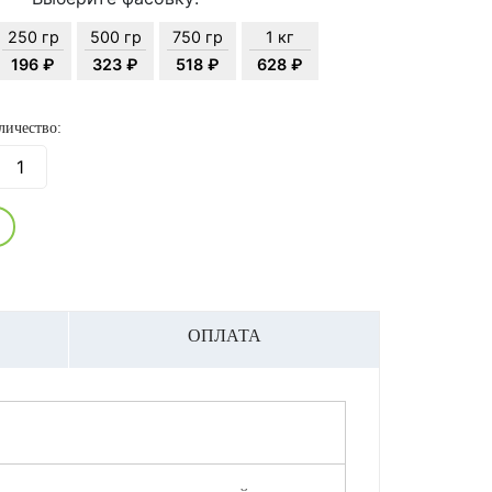
250 гр
500 гр
750 гр
1 кг
196 ₽
323 ₽
518 ₽
628 ₽
личество:
ОПЛАТА