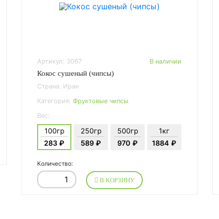
Артикул: 3067
В наличии
Кокос сушеный (чипсы)
Страна: Иран
Категория:
Фруктовые чипсы
Вес:
100гр
250гр
500гр
1кг
283 ₽
589 ₽
970 ₽
1884 ₽
Количество:
В КОРЗИНУ