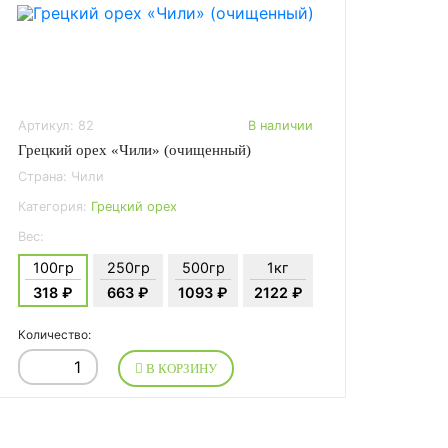
Артикул: 82
В наличии
Грецкий орех «Чили» (очищенный)
Страна: Чили
Категория:
Грецкий орех
Вес:
100гр
250гр
500гр
1кг
318 ₽
663 ₽
1093 ₽
2122 ₽
Количество:
В КОРЗИНУ