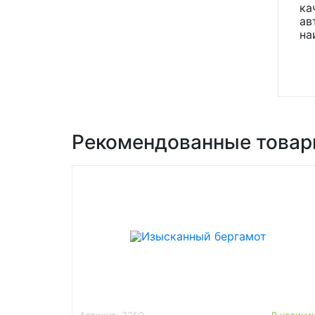
ка
ав
на
Рекомендованные това