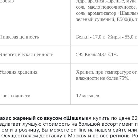
Состав
Ядра арахиса жареные, мука 
соль, масло подсолнечноеое
соль, ароматизатор «Шашлык
зеленый сушеный, Е500(ii), 
Пищевая ценность
Белки - 17,0 г., Жиры - 55,0 г.
Энергетическая ценность
595 Ккал/2487 кДж.
Условия хранения
Хранить при температуре от
влажности не более 75%.
Срок годности
12 месяцев.
ахис жареный со вкусом «Шашлык»
купить по цене
62
едлагает лучшую стоимость на большой ассортимент 
том и в розницу, Вы можете on-line на нашем сайте или
. Осуществляем доставку в Москву и во все регионы Р