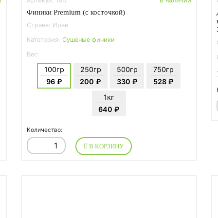
и
Артикул: 185
В наличии
Финики Premium (с косточкой)
Страна: Иран
Категория:
Сушеные финики
Вес:
100гр
250гр
500гр
750гр
96 ₽
200 ₽
330 ₽
528 ₽
1кг
640 ₽
Количество:
В КОРЗИНУ