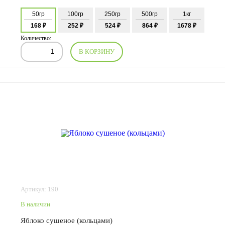
50гр
100гр
250гр
500гр
1кг
168 ₽
252 ₽
524 ₽
864 ₽
1678 ₽
Количество:
В КОРЗИНУ
Артикул: 190
В наличии
Яблоко сушеное (кольцами)