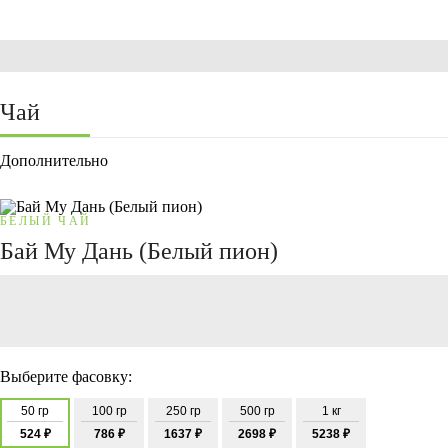
Чай
Дополнительно
БЕЛЫЙ ЧАЙ
Бай Му Дань (Белый пион)
Выберите фасовку:
50 гр
100 гр
250 гр
500 гр
1 кг
524 ₽
786 ₽
1637 ₽
2698 ₽
5238 ₽