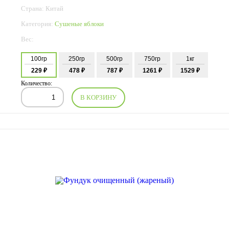
Страна: Китай
Категория:
Сушеные яблоки
Вес:
100гр
250гр
500гр
750гр
1кг
229 ₽
478 ₽
787 ₽
1261 ₽
1529 ₽
Количество:
В КОРЗИНУ