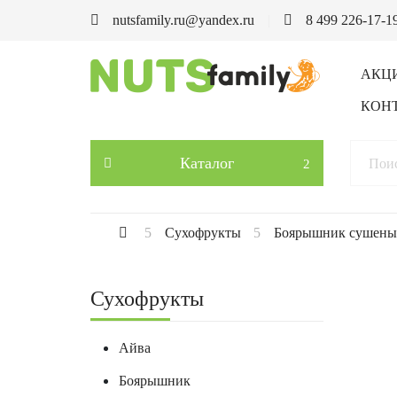
nutsfamily.ru@yandex.ru
8 499 226-17-1
АКЦ
КОН
Каталог
Сухофрукты
Боярышник сушен
Сухофрукты
Айва
Боярышник