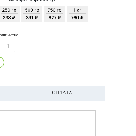
250 гр
500 гр
750 гр
1 кг
238 ₽
391 ₽
627 ₽
760 ₽
оличество:
ОПЛАТА