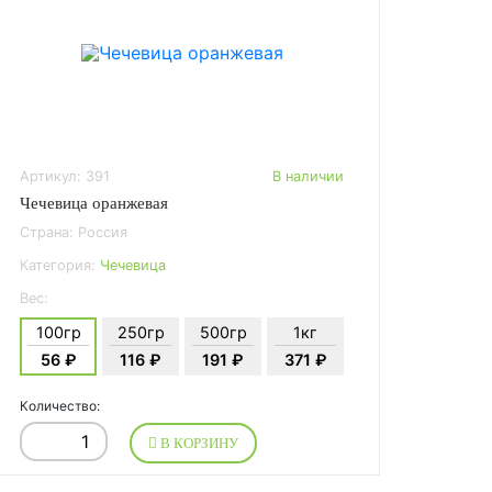
Артикул: 391
В наличии
Чечевица оранжевая
Страна: Россия
Категория:
Чечевица
Вес:
100гр
250гр
500гр
1кг
56 ₽
116 ₽
191 ₽
371 ₽
Количество:
В КОРЗИНУ