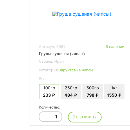
Артикул: 3061
В наличии
Груша сушеная (чипсы)
Страна: Иран
Категория:
Фруктовые чипсы
Вес:
100гр
250гр
500гр
1кг
233 ₽
484 ₽
798 ₽
1550 ₽
Количество:
В КОРЗИНУ