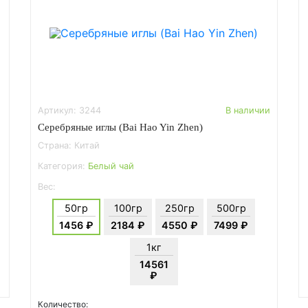
Артикул: 3244
В наличии
Серебряные иглы (Bai Hao Yin Zhen)
Страна: Китай
Категория:
Белый чай
Вес:
50гр
100гр
250гр
500гр
1456 ₽
2184 ₽
4550 ₽
7499 ₽
1кг
14561
₽
Количество: