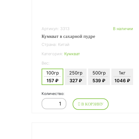
Артикул: 3313
В наличии
Кумкват в сахарной пудре
Страна: Китай
Категория:
Кумкват
Вес:
100гр
250гр
500гр
1кг
157 ₽
327 ₽
539 ₽
1046 ₽
Количество:
В КОРЗИНУ