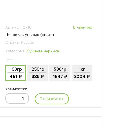
Артикул: 2716
В наличии
Черника сушеная (целая)
Страна: Россия
Категория:
Сушеная черника
Вес:
100гр
250гр
500гр
1кг
451 ₽
939 ₽
1547 ₽
3004 ₽
Количество:
В КОРЗИНУ