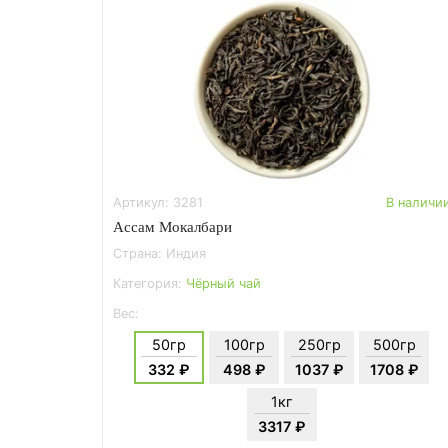
Артикул: 3281
В наличи
Ассам Мокалбари
Страна: Индия
Категория:
Чёрный чай
Вес:
50гр
100гр
250гр
500гр
332 ₽
498 ₽
1037 ₽
1708 ₽
1кг
3317 ₽