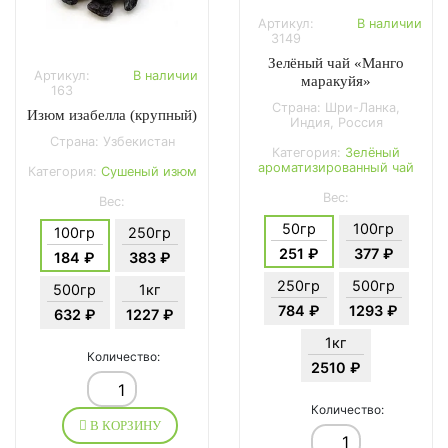
Артикул:
В наличии
3149
Зелёный чай «Манго
Артикул:
В наличии
маракуйя»
163
Страна: Шри-Ланка,
Изюм изабелла (крупный)
Индия, Россия
Страна: Узбекистан
Категория:
Зелёный
ароматизированный чай
Категория:
Сушеный изюм
Вес:
Вес:
50гр
100гр
100гр
250гр
251 ₽
377 ₽
184 ₽
383 ₽
250гр
500гр
500гр
1кг
784 ₽
1293 ₽
632 ₽
1227 ₽
1кг
Количество:
2510 ₽
Количество:
В КОРЗИНУ