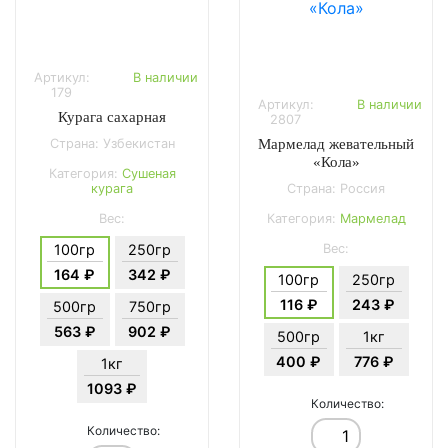
Артикул:
В наличии
179
Артикул:
В наличии
Курага сахарная
2807
Страна: Узбекистан
Мармелад жевательный
«Кола»
Категория:
Сушеная
курага
Страна: Россия
Вес:
Категория:
Мармелад
100гр
250гр
Вес:
164 ₽
342 ₽
100гр
250гр
116 ₽
243 ₽
500гр
750гр
563 ₽
902 ₽
500гр
1кг
400 ₽
776 ₽
1кг
1093 ₽
Количество:
Количество: