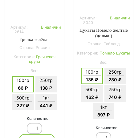
Артикул:
В наличии
8040
Артикул:
В наличии
Цукаты Помело желтые
2614
(дольки)
Гречка зелёная
Страна: Тайланд
Страна: Россия
Категория:
Помело цукаты
Категория:
Гречневая
крупа
Вес:
Вес:
100гр
250гр
135 ₽
280 ₽
100гр
250гр
66 ₽
138 ₽
500гр
750гр
462 ₽
740 ₽
500гр
1кг
227 ₽
441 ₽
1кг
897 ₽
Количество:
Количество: