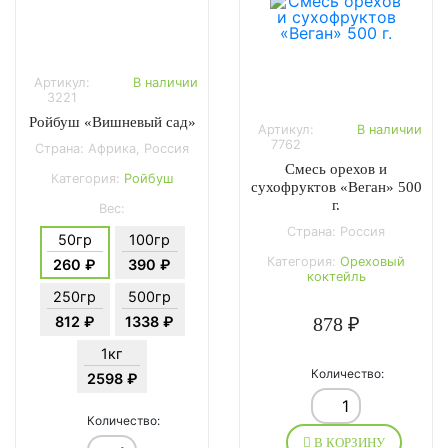
Артикул:
В наличии
3221
Ройбуш «Вишневый сад»
Артикул:
В наличии
7762
Страна: Африка, Россия
Смесь орехов и
Категория:
Ройбуш
сухофруктов «Веган» 500
г.
Вес:
Страна: Россия
50гр
100гр
Категория:
Ореховый
260 ₽
390 ₽
коктейль
250гр
500гр
812 ₽
1338 ₽
878 ₽
1кг
Количество:
2598 ₽
Количество:
В КОРЗИНУ