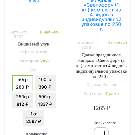
Артикул:
В наличии
3232
Артикул:
В наличии
Вишневый улун
8096
Страна: Китай
Драже праздничное
миндаль «Светофор» (1
Категория:
Улун
кг.) комплект из 4 видов в
Вес:
индивидуальной упаковке
по 250 г.
50гр
100гр
Страна: Россия
260 ₽
390 ₽
Категория:
Драже
250гр
500гр
812 ₽
1337 ₽
1265 ₽
1кг
2597 ₽
Количество:
Количество: