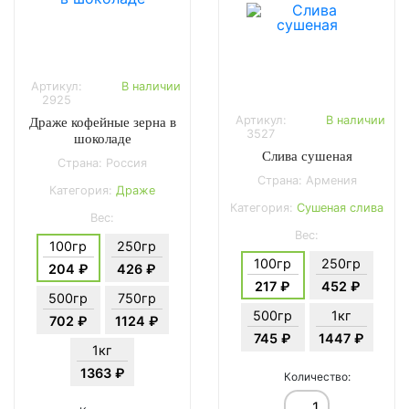
Артикул:
В наличии
2925
Артикул:
В наличии
Драже кофейные зерна в
3527
шоколаде
Слива сушеная
Страна: Россия
Страна: Армения
Категория:
Драже
Категория:
Сушеная слива
Вес:
Вес:
100гр
250гр
100гр
250гр
204 ₽
426 ₽
217 ₽
452 ₽
500гр
750гр
500гр
1кг
702 ₽
1124 ₽
745 ₽
1447 ₽
1кг
1363 ₽
Количество: