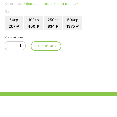
Категория:
Чёрный ароматизированный чай
Вес:
50гр
100гр
250гр
500гр
267 ₽
400 ₽
834 ₽
1375 ₽
Количество:
В КОРЗИНУ