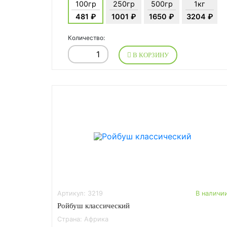
100гр
250гр
500гр
1кг
481 ₽
1001 ₽
1650 ₽
3204 ₽
Количество:
В КОРЗИНУ
Артикул: 3219
В наличи
Ройбуш классический
Страна: Африка