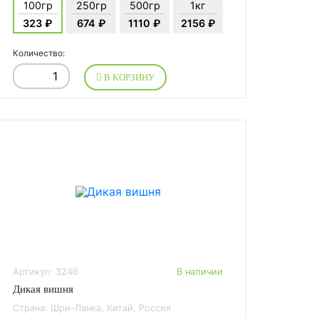
100гр
250гр
500гр
1кг
323 ₽
674 ₽
1110 ₽
2156 ₽
Количество:
В КОРЗИНУ
Артикул: 3246
В наличии
Дикая вишня
Страна: Шри-Ланка, Китай, Россия