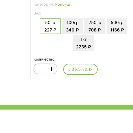
Категория:
Ройбуш
Вес:
50гр
100гр
250гр
500гр
227 ₽
340 ₽
708 ₽
1166 ₽
1кг
2265 ₽
Количество:
В КОРЗИНУ