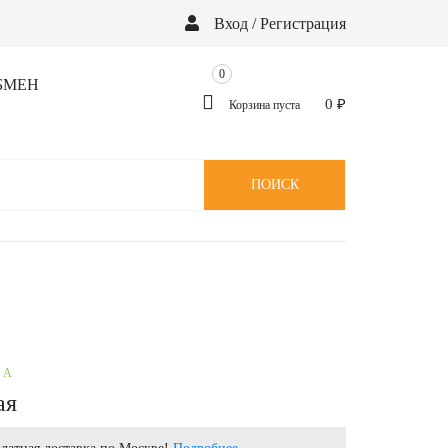
Вход / Регистрация
0
БМЕН
0
₽
Корзина пуста
ПОИСК
ПА
ая