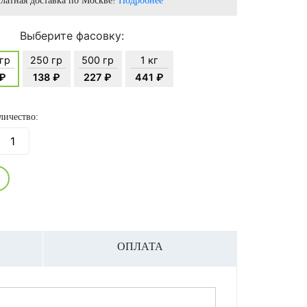
латная доставка по Москве!
Подробнее
Выберите фасовку:
 гр
250 гр
500 гр
1 кг
 ₽
138 ₽
227 ₽
441 ₽
личество:
ОПЛАТА