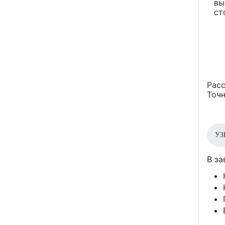
вы
ст
Расс
Точн
УЗ
В за