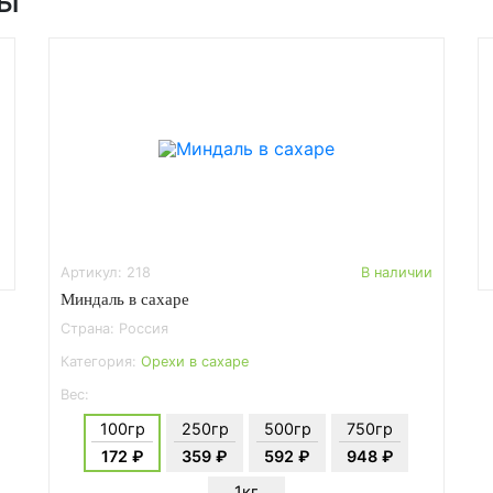
ры
Артикул: 218
В наличии
Миндаль в сахаре
Страна: Россия
Категория:
Орехи в сахаре
Вес:
100гр
250гр
500гр
750гр
172 ₽
359 ₽
592 ₽
948 ₽
1кг