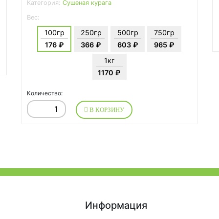
Категория:
Сушеная курага
Вес:
100гр
250гр
500гр
750гр
176 ₽
366 ₽
603 ₽
965 ₽
1кг
1170 ₽
Количество:
В КОРЗИНУ
Информация