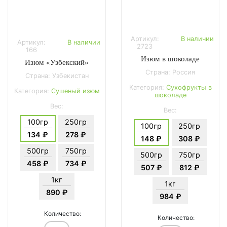
Артикул:
В наличии
Артикул:
В наличии
2723
166
Изюм в шоколаде
Изюм «Узбекский»
Страна: Россия
Страна: Узбекистан
Категория:
Сухофрукты в
Категория:
Сушеный изюм
шоколаде
Вес:
Вес:
100гр
250гр
100гр
250гр
134 ₽
278 ₽
148 ₽
308 ₽
500гр
750гр
500гр
750гр
458 ₽
734 ₽
507 ₽
812 ₽
1кг
1кг
890 ₽
984 ₽
Количество:
Количество: