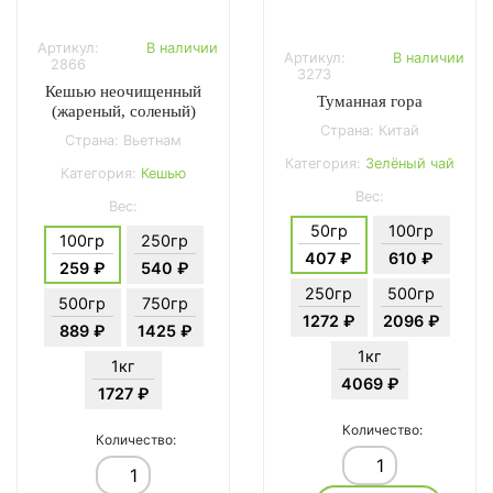
Артикул:
В наличии
Артикул:
В наличии
2866
3273
Кешью неочищенный
Туманная гора
(жареный, соленый)
Страна: Китай
Страна: Вьетнам
Категория:
Зелёный чай
Категория:
Кешью
Вес:
Вес:
50гр
100гр
100гр
250гр
407 ₽
610 ₽
259 ₽
540 ₽
250гр
500гр
500гр
750гр
1272 ₽
2096 ₽
889 ₽
1425 ₽
1кг
1кг
4069 ₽
1727 ₽
Количество:
Количество: