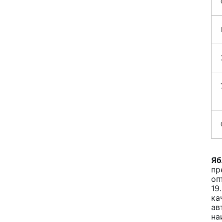
Яб
пр
оп
19
ка
ав
на