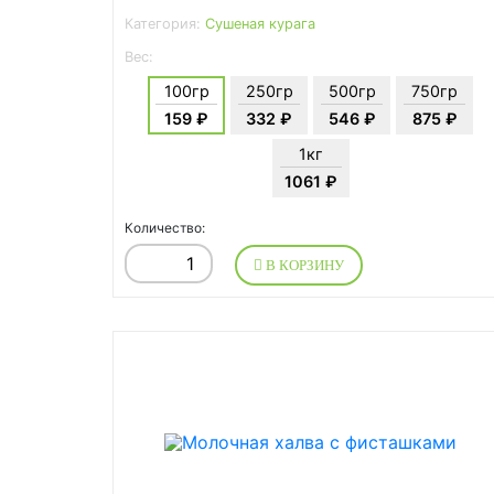
Категория:
Сушеная курага
Вес:
100гр
250гр
500гр
750гр
159 ₽
332 ₽
546 ₽
875 ₽
1кг
1061 ₽
Количество:
В КОРЗИНУ