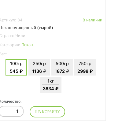
Артикул: 34
В наличии
Пекан очищенный (сырой)
Страна: Чили
Категория:
Пекан
Вес:
100гр
250гр
500гр
750гр
545 ₽
1136 ₽
1872 ₽
2998 ₽
1кг
3634 ₽
Количество:
В КОРЗИНУ