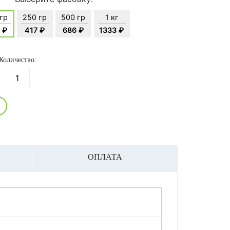
 гр
250 гр
500 гр
1 кг
 ₽
417 ₽
686 ₽
1333 ₽
Количество:
ОПЛАТА