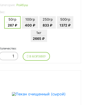
Категория:
Ройбуш
Вес:
50гр
100гр
250гр
500гр
267 ₽
400 ₽
833 ₽
1372 ₽
1кг
2665 ₽
Количество:
В КОРЗИНУ