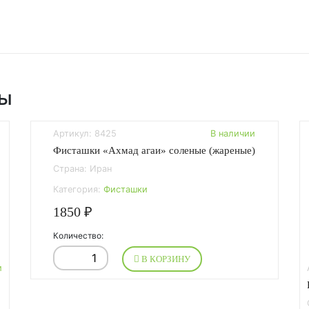
ры
Артикул: 8425
В наличии
Фисташки «Ахмад агаи» соленые (жареные)
Страна: Иран
Категория:
Фисташки
1850 ₽
Количество:
В КОРЗИНУ
и