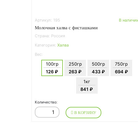
Артикул: 195
В наличи
Молочная халва с фисташками
Страна: Россия
Категория:
Халва
Вес:
100гр
250гр
500гр
750гр
126 ₽
263 ₽
433 ₽
694 ₽
1кг
841 ₽
Количество:
В КОРЗИНУ