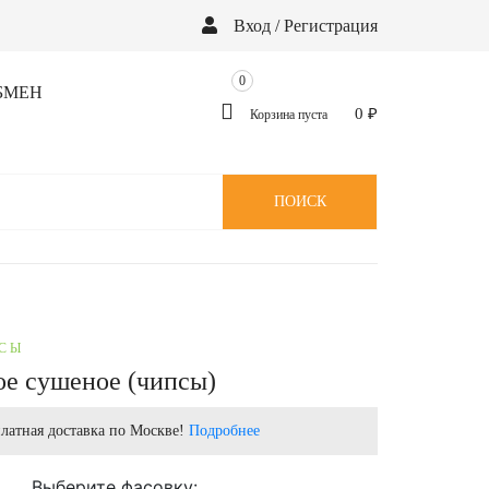
Вход / Регистрация
0
БМЕН
0
₽
Корзина пуста
ПОИСК
ПСЫ
ое сушеное (чипсы)
латная доставка по Москве!
Подробнее
Выберите фасовку: