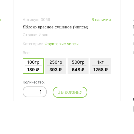
и
Артикул: 3059
В наличии
Яблоко красное сушеное (чипсы)
Страна: Иран
Категория:
Фруктовые чипсы
Вес:
100гр
250гр
500гр
1кг
189 ₽
393 ₽
648 ₽
1258 ₽
Количество:
В КОРЗИНУ