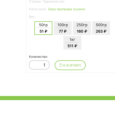
Страна: Таджикистан
Категория:
Зира приправа (кумин)
Вес:
50гр
100гр
250гр
500гр
51 ₽
77 ₽
160 ₽
263 ₽
1кг
511 ₽
Количество:
В КОРЗИНУ