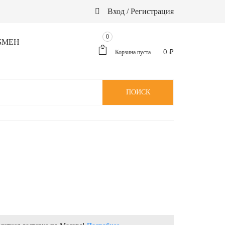
Вход / Регистрация
0
БМЕН
0
₽
Корзина пуста
ПОИСК
Й