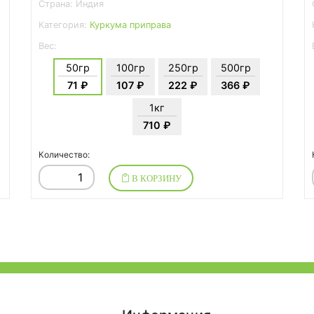
Страна: Индия
Категория:
Куркума приправа
Вес:
50гр
100гр
250гр
500гр
71 ₽
107 ₽
222 ₽
366 ₽
1кг
710 ₽
Количество:
В КОРЗИНУ