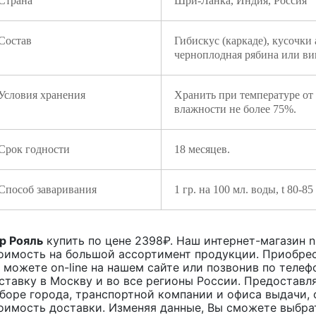
Страна
Шри-Ланка, Индия, Россия
Состав
Гибискус (каркаде), кусочки
черноплодная рябина или в
Условия хранения
Хранить при температуре от
влажности не более 75%.
Срок годности
18 месяцев.
Способ заваривания
1 гр. на 100 мл. воды, t 80-8
р Рояль
купить по цене
2398
₽. Наш интернет-магазин n
оимость на большой ассортимент продукции. Приобрес
 можете on-line на нашем сайте или позвонив по телеф
ставку в Москву и во все регионы России. Предоставл
боре города, транспортной компании и офиса выдачи, 
оимость доставки. Изменяя данные, Вы сможете выбра