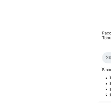
Расс
Точн
УЗ
В за