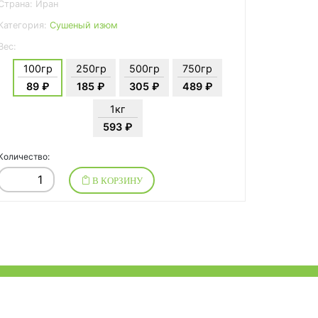
Страна: Иран
Категория:
Сушеный изюм
Вес:
100гр
250гр
500гр
750гр
89 ₽
185 ₽
305 ₽
489 ₽
1кг
593 ₽
Количество:
В КОРЗИНУ