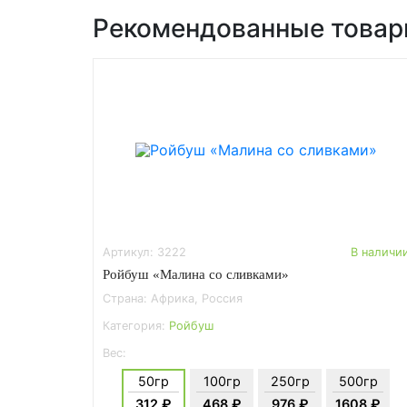
Рекомендованные това
Артикул: 3222
В наличи
Ройбуш «Малина со сливками»
Страна: Африка, Россия
Категория:
Ройбуш
Вес:
50гр
100гр
250гр
500гр
312 ₽
468 ₽
976 ₽
1608 ₽