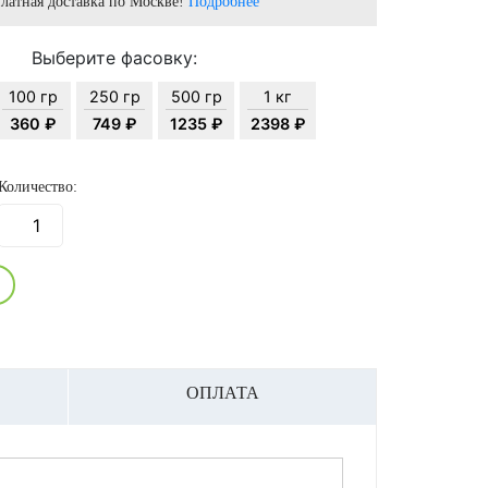
латная доставка по Москве!
Подробнее
Выберите фасовку:
100 гр
250 гр
500 гр
1 кг
360 ₽
749 ₽
1235 ₽
2398 ₽
Количество:
ОПЛАТА