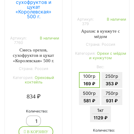
Артикул:
В наличии
379
Арахис в кунжуте с
мёдом
Артикул:
В наличии
7760
Страна: Россия
Смесь орехов,
Категория:
Орехи с мёдом
сухофруктов и цукат
и кунжутом
«Королевская» 500 г.
Вес:
Страна: Россия
100гр
250гр
Категория:
Ореховый
коктейль
169 ₽
353 ₽
500гр
750гр
834 ₽
581 ₽
931 ₽
1кг
Количество:
1129 ₽
Количество:
В КОРЗИНУ