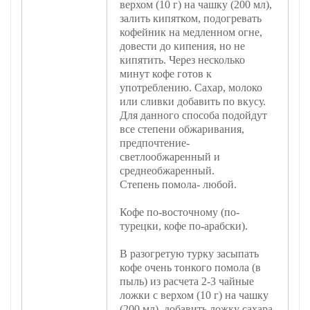
верхом (10 г) на чашку (200 мл),
залить кипятком, подогревать
кофейник на медленном огне,
довести до кипения, но не
кипятить. Через несколько
минут кофе готов к
употреблению. Сахар, молоко
или сливки добавить по вкусу.
Для данного способа подойдут
все степени обжаривания,
предпочтение-
светлообжаренный и
среднеобжаренный.
Степень помола- любой.
Кофе по-восточному (по-
турецки, кофе по-арабски).
В разогретую турку засыпать
кофе очень тонкого помола (в
пыль) из расчета 2-3 чайные
ложки с верхом (10 г) на чашку
(200 мл), добавить ложку сахара