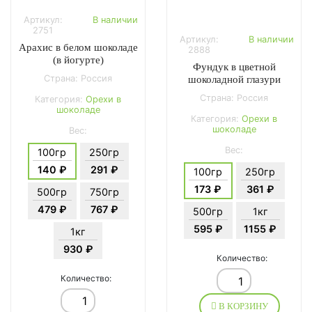
Артикул:
В наличии
2751
Артикул:
В наличии
Арахис в белом шоколаде
2888
(в йогурте)
Фундук в цветной
Страна: Россия
шоколадной глазури
Страна: Россия
Категория:
Орехи в
шоколаде
Категория:
Орехи в
шоколаде
Вес:
Вес:
100гр
250гр
140 ₽
291 ₽
100гр
250гр
173 ₽
361 ₽
500гр
750гр
479 ₽
767 ₽
500гр
1кг
595 ₽
1155 ₽
1кг
930 ₽
Количество:
Количество:
В КОРЗИНУ