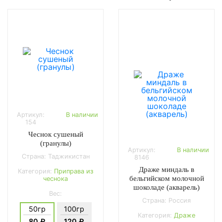
Артикул:
В наличии
154
Чеснок сушеный
(гранулы)
Артикул:
В наличии
Страна: Таджикистан
8146
Драже миндаль в
Категория:
Приправа из
бельгийском молочной
чеснока
шоколаде (акварель)
Вес:
Страна: Россия
50гр
100гр
Категория:
Драже
80 ₽
120 ₽