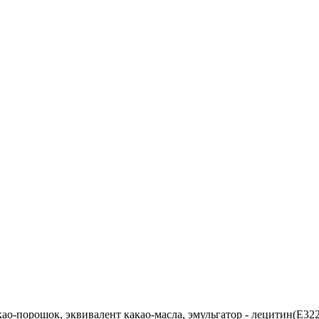
акао-порошок, эквивалент какао-масла, эмульгатор - лецитин(Е32