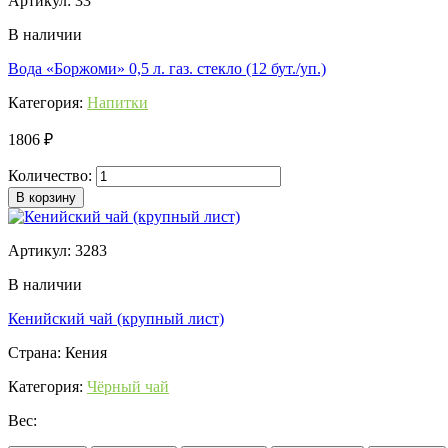
Артикул: 33
В наличии
Вода «Боржоми» 0,5 л. газ. стекло (12 бут./уп.)
Категория:
Напитки
1806 ₽
Количество:
В корзину
Артикул: 3283
В наличии
Кенийский чай (крупный лист)
Страна: Кения
Категория:
Чёрный чай
Вес: