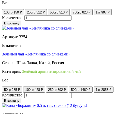
Вес:
100гр
150 ₽
250гр
312 ₽
500гр
513 ₽
750гр
823 ₽
1кг
997 ₽
Количество:
В корзину
Артикул: 3254
В наличии
Зёленый чай «Земляника со сливками»
Страна: Шри-Ланка, Китай, Россия
Категория:
Зелёный ароматизированный чай
Вес:
50гр
285 ₽
100гр
428 ₽
250гр
892 ₽
500гр
1469 ₽
1кг
2853 ₽
Количество:
В корзину