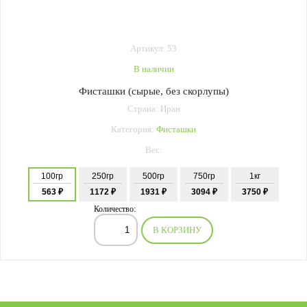
Артикул: 53
В наличии
Фисташки (сырые, без скорлупы)
Страна: Иран
Категория:
Фисташки
Вес:
100гр
250гр
500гр
750гр
1кг
563 ₽
1172 ₽
1931 ₽
3094 ₽
3750 ₽
Количество:
В КОРЗИНУ