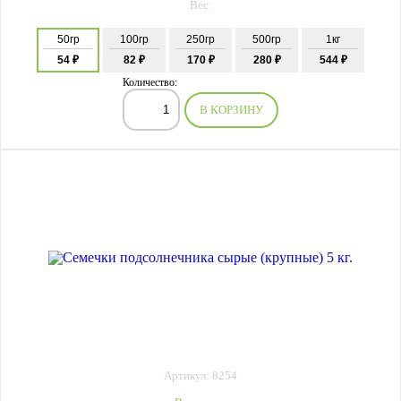
Вес:
50гр
100гр
250гр
500гр
1кг
54 ₽
82 ₽
170 ₽
280 ₽
544 ₽
Количество:
В КОРЗИНУ
Артикул: 8254