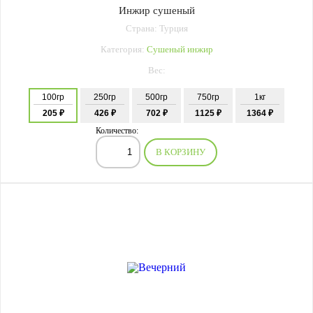
Инжир сушеный
Страна: Турция
Категория:
Сушеный инжир
Вес:
100гр
250гр
500гр
750гр
1кг
205 ₽
426 ₽
702 ₽
1125 ₽
1364 ₽
Количество:
В КОРЗИНУ