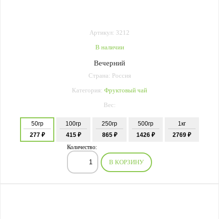
Артикул: 3212
В наличии
Вечерний
Страна: Россия
Категория:
Фруктовый чай
Вес:
50гр
100гр
250гр
500гр
1кг
277 ₽
415 ₽
865 ₽
1426 ₽
2769 ₽
Количество:
В КОРЗИНУ