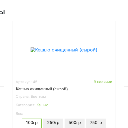
ры
Артикул: 45
В наличии
Кешью очищенный (сырой)
Страна: Вьетнам
Категория:
Кешью
Вес:
100гр
250гр
500гр
750гр