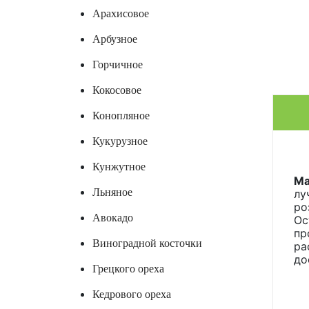
Арахисовое
Арбузное
Горчичное
Кокосовое
Конопляное
Кукурузное
Кунжутное
Ма
Льняное
лу
ро
Авокадо
Ос
пр
Виноградной косточки
ра
до
Грецкого ореха
Кедрового ореха