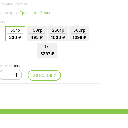
Страна: Россия
Категория:
Травяные сборы
Вес:
50гр
100гр
250гр
500гр
330 ₽
495 ₽
1030 ₽
1698 ₽
1кг
3297 ₽
Количество:
В КОРЗИНУ