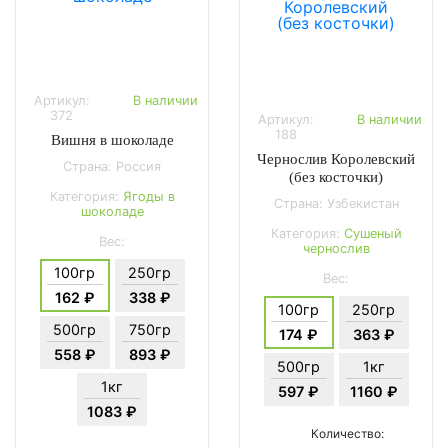
Артикул:
В наличии
372
Артикул:
В наличии
188
Вишня в шоколаде
Чернослив Королевский
Страна: Россия
(без косточки)
Категория:
Ягоды в
Страна: Узбекистан
шоколаде
Категория:
Сушеный
Вес:
чернослив
100гр
250гр
Вес:
162 ₽
338 ₽
100гр
250гр
500гр
750гр
174 ₽
363 ₽
558 ₽
893 ₽
500гр
1кг
1кг
597 ₽
1160 ₽
1083 ₽
Количество: