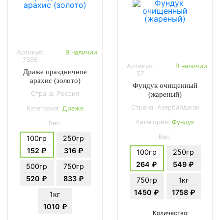
Артикул:
В наличии
7396
Артикул:
В наличии
Драже праздничное
57
арахис (золото)
Фундук очищенный
Страна: Россия
(жареный)
Страна: Азербайджан
Категория:
Драже
Категория:
Фундук
Вес:
Вес:
100гр
250гр
152 ₽
316 ₽
100гр
250гр
264 ₽
549 ₽
500гр
750гр
520 ₽
833 ₽
750гр
1кг
1450 ₽
1758 ₽
1кг
1010 ₽
Количество: