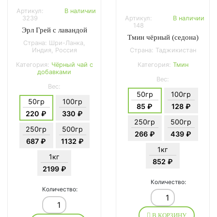
Артикул:
В наличии
3239
Артикул:
В наличии
148
Эрл Грей с лавандой
Тмин чёрный (седона)
Страна: Шри-Ланка,
Индия, Россия
Страна: Таджикистан
Категория:
Чёрный чай с
Категория:
Тмин
добавками
Вес:
Вес:
50гр
100гр
50гр
100гр
85 ₽
128 ₽
220 ₽
330 ₽
250гр
500гр
250гр
500гр
266 ₽
439 ₽
687 ₽
1132 ₽
1кг
1кг
852 ₽
2199 ₽
Количество:
Количество:
В КОРЗИНУ