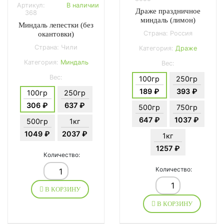
Артикул:
В наличии
Драже праздничное
368
миндаль (лимон)
Миндаль лепестки (без
Страна: Россия
окантовки)
Страна: Чили
Категория:
Драже
Категория:
Миндаль
Вес:
Вес:
100гр
250гр
189 ₽
393 ₽
100гр
250гр
306 ₽
637 ₽
500гр
750гр
647 ₽
1037 ₽
500гр
1кг
1049 ₽
2037 ₽
1кг
1257 ₽
Количество:
Количество:
В КОРЗИНУ
В КОРЗИНУ