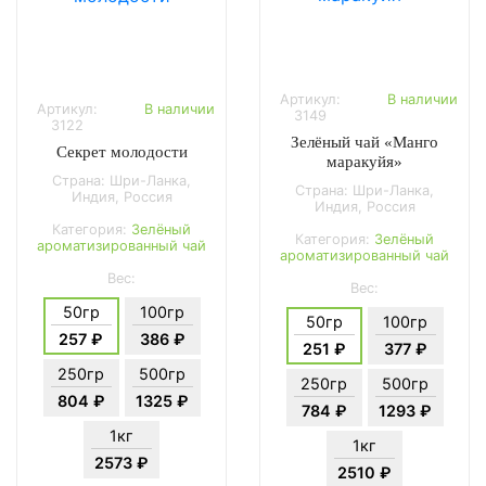
Артикул:
В наличии
Артикул:
В наличии
3149
3122
Зелёный чай «Манго
Секрет молодости
маракуйя»
Страна: Шри-Ланка,
Страна: Шри-Ланка,
Индия, Россия
Индия, Россия
Категория:
Зелёный
Категория:
Зелёный
ароматизированный чай
ароматизированный чай
Вес:
Вес:
50гр
100гр
50гр
100гр
257 ₽
386 ₽
251 ₽
377 ₽
250гр
500гр
250гр
500гр
804 ₽
1325 ₽
784 ₽
1293 ₽
1кг
1кг
2573 ₽
2510 ₽