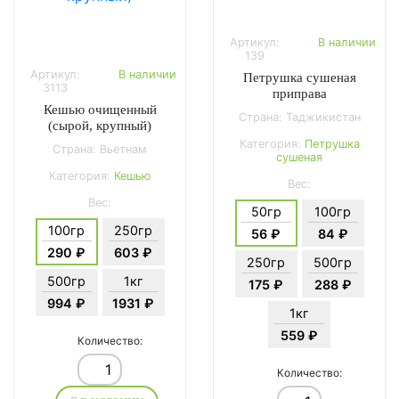
Артикул:
В наличии
139
Артикул:
В наличии
Петрушка сушеная
3113
приправа
Кешью очищенный
Страна: Таджикистан
(сырой, крупный)
Категория:
Петрушка
Страна: Вьетнам
сушеная
Категория:
Кешью
Вес:
Вес:
50гр
100гр
100гр
250гр
56 ₽
84 ₽
290 ₽
603 ₽
250гр
500гр
500гр
1кг
175 ₽
288 ₽
994 ₽
1931 ₽
1кг
559 ₽
Количество:
Количество: