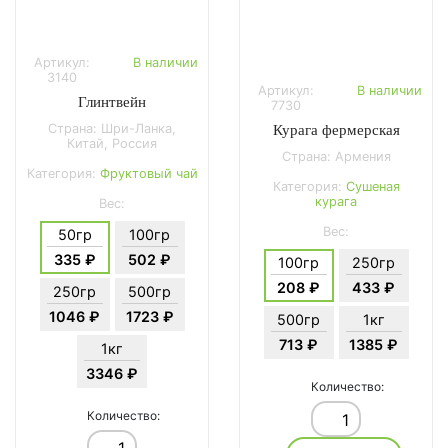
Артикул:
В наличии
3140
Артикул:
В наличии
Глинтвейн
7730
Страна: Шри-Ланка,
Курага фермерская
Китай, Россия
Страна: Армения
Категория:
Фруктовый чай
Категория:
Сушеная
курага
Вес:
Вес:
50гр
100гр
335 ₽
502 ₽
100гр
250гр
208 ₽
433 ₽
250гр
500гр
1046 ₽
1723 ₽
500гр
1кг
713 ₽
1385 ₽
1кг
3346 ₽
Количество:
Количество: