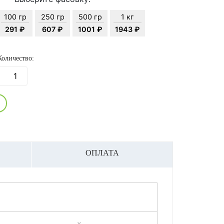
100 гр
250 гр
500 гр
1 кг
291 ₽
607 ₽
1001 ₽
1943 ₽
Количество:
ОПЛАТА