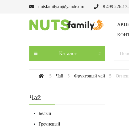
nutsfamily.ru@yandex.ru
8 499 226-17
АКЦ
КОН
Каталог
Чай
Фруктовый чай
Огнен
Чай
Белый
Гречневый