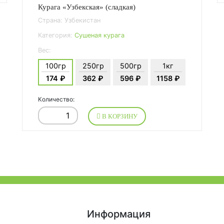
Курага «Узбекская» (сладкая)
Страна: Узбекистан
Категория:
Сушеная курага
Вес:
100гр
250гр
500гр
1кг
174 ₽
362 ₽
596 ₽
1158 ₽
Количество:
В КОРЗИНУ
Информация