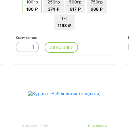
100гр
250гр
500гр
750гр
180 ₽
374 ₽
617 ₽
988 ₽
1кг
1198 ₽
Количество:
В КОРЗИНУ
Артикул: 2886
В наличии