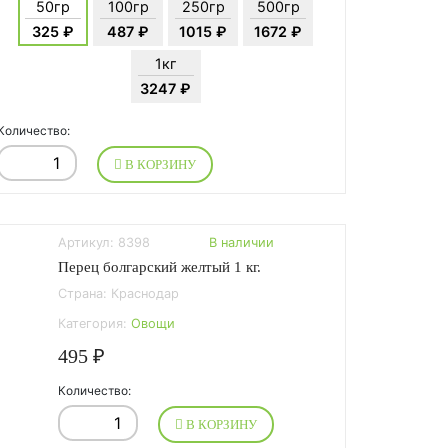
50гр
100гр
250гр
500гр
325 ₽
487 ₽
1015 ₽
1672 ₽
1кг
3247 ₽
Количество:
В КОРЗИНУ
Артикул: 8398
В наличии
Перец болгарский желтый 1 кг.
Страна: Краснодар
Категория:
Овощи
495 ₽
Количество:
В КОРЗИНУ