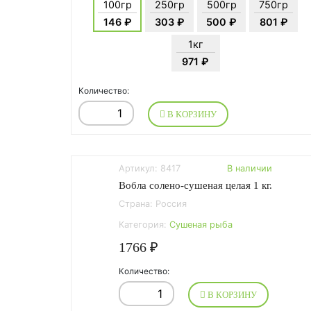
100гр
250гр
500гр
750гр
146 ₽
303 ₽
500 ₽
801 ₽
1кг
971 ₽
Количество:
В КОРЗИНУ
Артикул: 8417
В наличии
Вобла солено-сушеная целая 1 кг.
Страна: Россия
Категория:
Сушеная рыба
1766 ₽
Количество:
В КОРЗИНУ