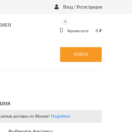
Вход / Регистрация
0
БМЕН
0
₽
Корзина пуста
ПОИСК
Й
шня
латная доставка по Москве!
Подробнее
Выберите фасовку: