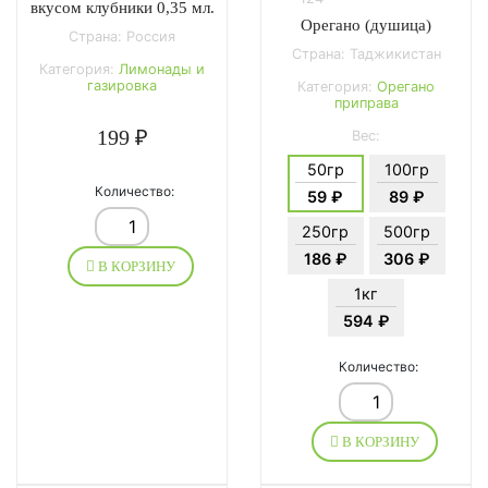
вкусом клубники 0,35 мл.
Орегано (душица)
Страна: Россия
Страна: Таджикистан
Категория:
Лимонады и
газировка
Категория:
Орегано
приправа
199 ₽
Вес:
50гр
100гр
Количество:
59 ₽
89 ₽
250гр
500гр
186 ₽
306 ₽
В КОРЗИНУ
1кг
594 ₽
Количество:
В КОРЗИНУ