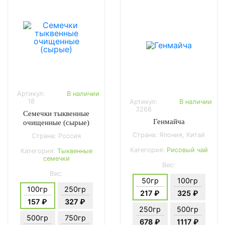
Артикул:
В наличии
18
Артикул:
В наличии
3268
Семечки тыквенные
Генмайча
очищенные (сырые)
Страна: Япония, Китай
Страна: Россия
Категория:
Рисовый чай
Категория:
Тыквенные
семечки
Вес:
Вес:
50гр
100гр
100гр
250гр
217 ₽
325 ₽
157 ₽
327 ₽
250гр
500гр
500гр
750гр
678 ₽
1117 ₽