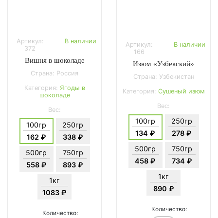
Артикул:
В наличии
Артикул:
В наличии
372
166
Вишня в шоколаде
Изюм «Узбекский»
Страна: Россия
Страна: Узбекистан
Категория:
Ягоды в
Категория:
Сушеный изюм
шоколаде
Вес:
Вес:
100гр
250гр
100гр
250гр
134 ₽
278 ₽
162 ₽
338 ₽
500гр
750гр
500гр
750гр
458 ₽
734 ₽
558 ₽
893 ₽
1кг
1кг
890 ₽
1083 ₽
Количество:
Количество: