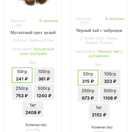
Артикул:
В наличии
Артикул:
В наличии
3235
109
Чёрный чай с чабрецом
Мускатный орех целый
Страна: Шри-Ланка,
Страна: Таджикистан
Индия, Россия
Категория:
Мускатный
Категория:
Чёрный чай с
орех приправа
добавками
Вес:
Вес:
50гр
100гр
50гр
100гр
241 ₽
361 ₽
215 ₽
323 ₽
250гр
500гр
250гр
500гр
753 ₽
1240 ₽
673 ₽
1108 ₽
1кг
1кг
2408 ₽
2152 ₽
Количество:
Количество: